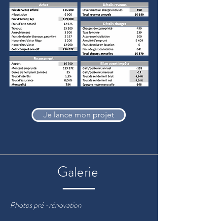
Je lance mon projet
Galerie
Photos pré -
rénovation