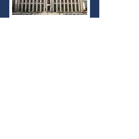
La tendance haussière du marché de
l’immobilier lyonnais profite aussi, par
ricochet, aux communes limitrophes,
la demande s’y déplaçant. C’est le cas
en particulier de Villeurbanne : 20ème
plus grande ville de France avec 150
000 habitants. Cette commune
mitoyenne de Lyon abrite notamment
le campus de la Doua qui est l’un des
sites universitaires les plus importants
de toute l’agglomération lyonnaise.
L’ensemble des campus villeurbannais
recense actuellement plus de 30 000
étudiants. La FNAIM estime qu’ils
seront 25 000 de plus en 2025. Aussi
de par sa proximité avec Lyon,