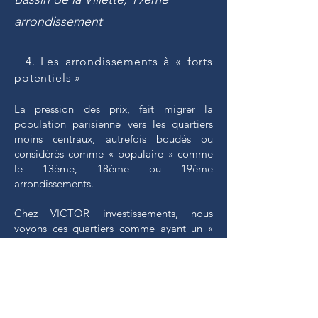
arrondissement
4. Les arrondissements à « forts
potentiels »
La pression des prix, fait migrer la
population parisienne vers les quartiers
moins centraux, autrefois boudés ou
considérés comme « populaire » comme
le 13ème, 18ème ou 19ème
arrondissements.
Chez VICTOR investissements, nous
voyons ces quartiers comme ayant un «
fort potentiel » car ils sont, selon nous,
sous-cotés par rapport au marché
parisien. Ces arrondissements peuvent
satisfaire des investisseurs désireux de
trouver un compromis entre rentabilité et
pari sur l’avenir de l’augmentation du prix