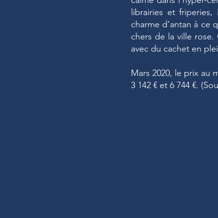
calme dans l’hyper-ce
librairies et friperie
charme d’antan à ce qua
chers de la ville rose
avec du cachet en plein
Mars 2020, le prix au 
3 142 € et 6 744 €. (So