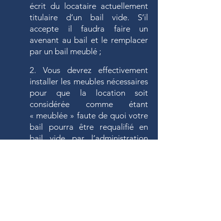
écrit du locataire actuellement
titulaire d’un bail vide. S’il
accepte il faudra faire un
avenant au bail et le remplacer
par un bail meublé ;
2. Vous devrez effectivement
installer les meubles nécessaires
pour que la location soit
considérée comme étant
« meublée » faute de quoi votre
bail pourra être requalifié en
bail vide par l’administration
fiscale ;
3. Vous devrez réaliser l’état des
lieux du logement afin de faire
constater par le locataire les
meubles présents sur place – cet
état des lieux pourra vous être