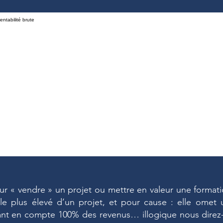
ur « vendre » un projet ou mettre en valeur une formatio
 le plus élevé d’un projet, et pour cause : elle omet
ant en compte 100% des revenus… illogique nous direz-