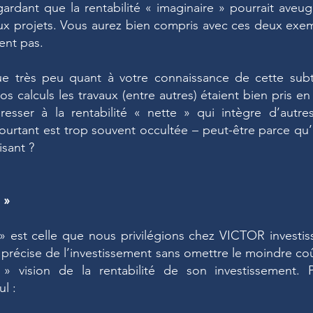
gardant que la rentabilité « imaginaire » pourrait aveug
eux projets. Vous aurez bien compris avec ces deux exe
ent pas.
e très peu quant à votre connaissance de cette subt
s calculs les travaux (entre autres) étaient bien pris e
resser à la rentabilité « nette » qui intègre d’autre
ourtant est trop souvent occultée – peut-être parce qu’e
isant ?
 »
e » est celle que nous privilégions chez VICTOR investi
s précise de l’investissement sans omettre le moindre co
e » vision de la rentabilité de son investissement.
l :