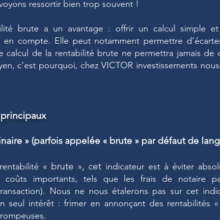
voyons ressortir bien trop souvent !
ilité brute a un avantage : offrir un calcul simple 
 en compte. Elle peut notamment permettre d’écarter
e calcul de la rentabilité brute ne permettra jamais de 
yen, c’est pourquoi, chez VICTOR investissements nous
s principaux
inaire » (parfois appelée
«
brute
»
par défaut de l
ang
«
brute
», cet
entabilité
indicateur est à éviter absol
 coûts importants, tels que les frais de notaire p
transaction). Nous ne nous étalerons pas sur cet indi
n seul intérêt : frimer en annonçant des rentabilités «
 trompeuses.