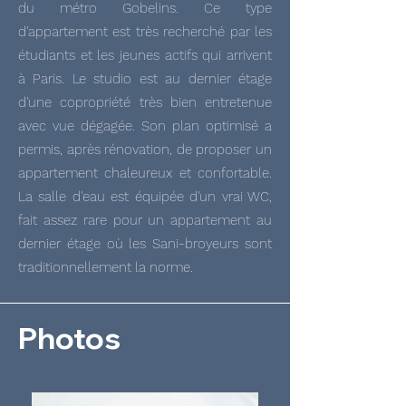
du métro Gobelins. Ce type
d'appartement est très recherché par les
étudiants et les jeunes actifs qui arrivent
à Paris. Le studio est au dernier étage
d'une copropriété très bien entretenue
avec vue dégagée. Son plan optimisé a
permis, après rénovation, de proposer un
appartement chaleureux et confortable.
La salle d'eau est équipée d'un vrai WC,
fait assez rare pour un appartement au
dernier étage où les Sani-broyeurs sont
traditionnellement la norme.
Photos