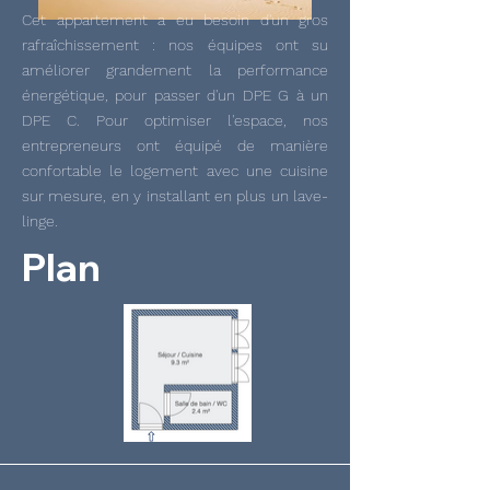
Cet appartement a eu besoin d'un gros
rafraîchissement : nos équipes ont su
améliorer grandement la performance
énergétique, pour passer d'un DPE G à un
DPE C. Pour optimiser l'espace, nos
entrepreneurs ont équipé de manière
confortable le logement avec une cuisine
sur mesure, en y installant en plus un lave-
linge.
Plan