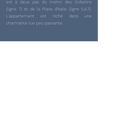
est à deux pas du métro des Gobelins
(ligne 7) et de la Place d'Italie (ligne 5,6,7).
L'appartement est niché dans une
charmante rue peu passante.
670 €
Loyer mensuel
20
Candidatures traitées
3
Jours pour être loué