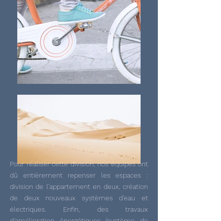
Pour réaliser cette division, nos équipes ont
dû entièrement repenser les espaces :
division de l'appartement en deux, création
de deux nouveaux systèmes d'eau et
électriques. Enfin, des travaux
d'amélioration énergétiques (système de