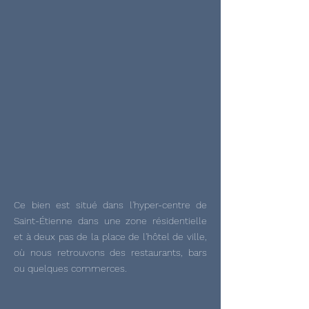
Ce bien est situé dans l'hyper-centre de
Saint-Étienne dans une zone résidentielle
et à deux pas de la place de l'hôtel de ville,
où nous retrouvons des restaurants, bars
ou quelques commerces.