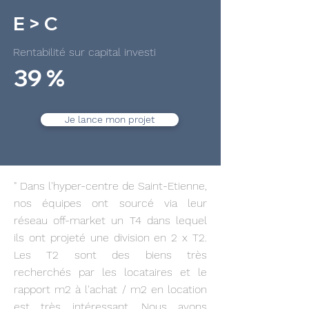
E > C
Rentabilité sur capital investi
39 %
Je lance mon projet
" Dans l'hyper-centre de Saint-Etienne,
nos équipes ont sourcé via leur
réseau off-market un T4 dans lequel
ils ont projeté une division en 2 x T2.
Les T2 sont des biens très
recherchés par les locataires et le
rapport m2 à l'achat / m2 en location
est très intéressant. Nous avons