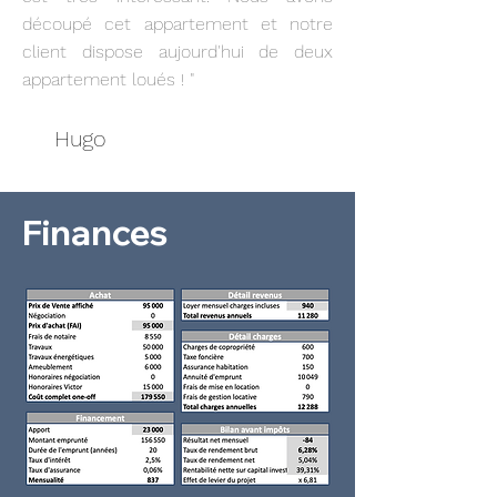
découpé cet appartement et notre
client dispose aujourd'hui de deux
appartement loués ! "
Hugo
Finances