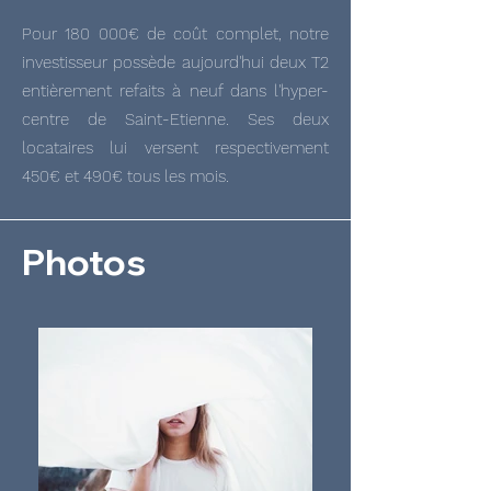
Pour 180 000€ de coût complet, notre
investisseur possède aujourd'hui deux T2
entièrement refaits à neuf dans l'hyper-
centre de Saint-Etienne. Ses deux
locataires lui versent respectivement
450€ et 490€ tous les mois.
Photos